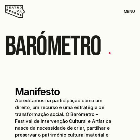
MENU
Barómetro
F
E
S
T
I
V
A
L
D
E
I
N
T
E
R
V
E
N
Ç
Ã
O
C
U
L
T
U
R
A
L
E
A
R
T
Í
S
T
I
C
A
Manifesto
Acreditamos na participação como um
direito, um recurso e uma estratégia de
transformação social. O Barómetro –
Festival de Intervenção Cultural e Artística
nasce da necessidade de criar, partilhar e
preservar o património cultural material e